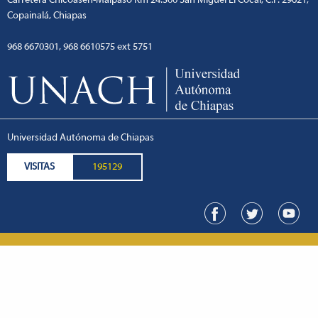
Carretera Chicoasén-Malpaso Km 24.300 San Miguel El Cocal, C.P. 29621,
Copainalá, Chiapas
968 6670301, 968 6610575 ext 5751
Universidad Autónoma de Chiapas
VISITAS
195129