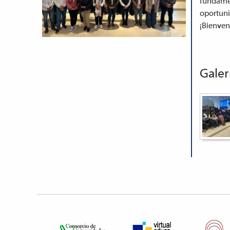
fundamen
oportuni
¡Bienven
Galer