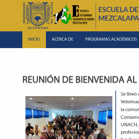
INICIO
ACERCA DE
PROGRAMAS ACADÉMICOS
REUNIÓN DE BIENVENIDA AL
Se llevó
Veterina
la comun
Contamos
UNACH, a
profesion